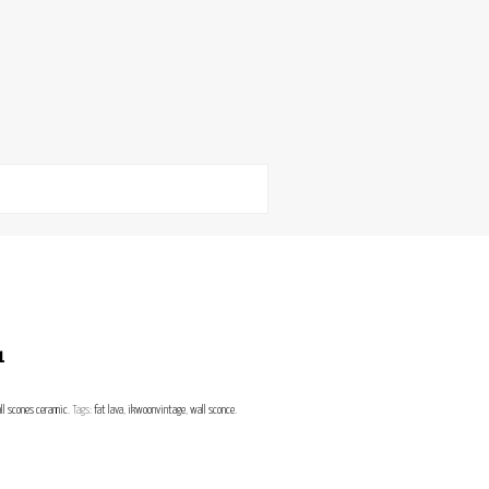
1
ll scones ceramic
.
Tags:
fat lava
,
ikwoonvintage
,
wall sconce
.