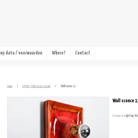
ny data / voorwaarden
Where?
Contact
Home
/
Lighting: Wall scones ceramic
/
Wall sconce 11
Wall sconce 1
Categorie:
Lighting: Wa