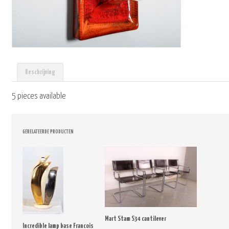
Beschrijving
5 pieces available
GERELATEERDE PRODUCTEN
Mart Stam S34 cantilever
Incredible lamp base Francois