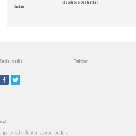
chocolate brown leather
Chatain
Social media
Twitter
ontact
 Vintage Druk- prijs- en schrijffouten v