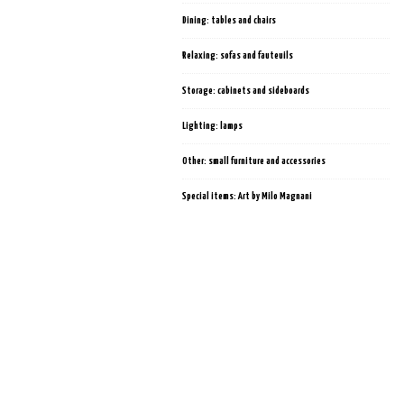
Dining: tables and chairs
Relaxing: sofas and fauteuils
Storage: cabinets and sideboards
Lighting: lamps
Other: small furniture and accessories
Special items: Art by Milo Magnani