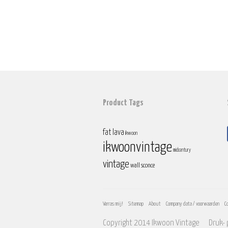
Product Tags
fat lava
ikwoon
ikwoonvintage
midcentury
vintage
wall sconce
Verras mij!
Sitemap
About
Company data / voorwaarden
C
Copyright 2014 Ikwoon